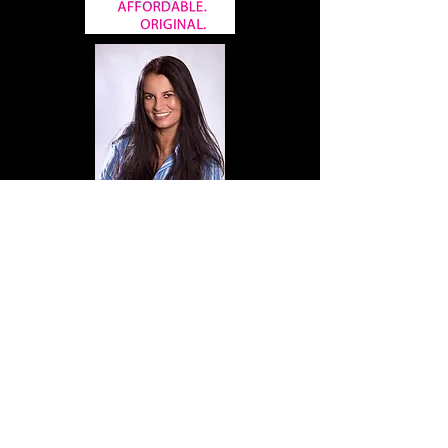
Exposição Às
Minhas Vistas e a Coleção
dos Meninos Pensantes
14/04/2016 a 29/05/2016