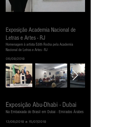
Exposição Academia Nacional de
Letras e Artes - RJ
Homenagem à artista Edith Rocha pela Academia
Nacional de Letras e Artes - RJ
06/08/2018
Exposição Abu-Dhabi - Dubai
Na Embaixada do Brasil em Dubai - Emirados Árabes
13/06/2018 a 15/07/2018