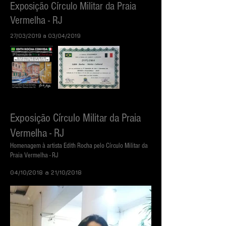
Exposição Círculo Militar da Praia
Vermelha - RJ
27/03/2019 a 03/04/2019
Exposição Círculo Militar da Praia
Vermelha - RJ
Homenagem à artista Edith Rocha pelo Círculo Militar da
Praia Vermelha - RJ
04/10/2018 a 21/10/2018