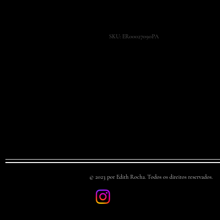
Icaraí
SKU: ER00027090PA
Dimensão: 70 X 90 cm
Tinta à óleo sobre tela.
© 2023 por Edith Rocha. Todos os direitos reservados.