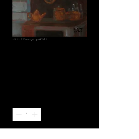
SKU: ER00255040WAD
Panelas de
cobre
Preço
US$ 1.500,00
Quantidade
*
COMPRAR