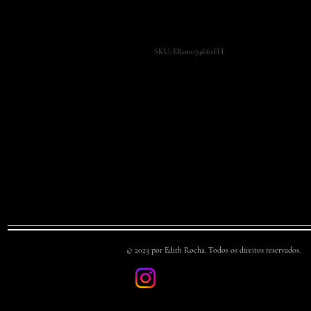
Rembrandt
SKU: ER00074661FH
Dimensão: 46 X 61 cm
Tinta à óleo sobre tela.
© 2023 por Edith Rocha. Todos os direitos reservados.